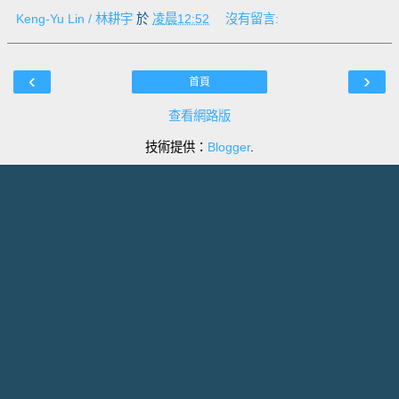
Keng-Yu Lin / 林耕宇
於
凌晨12:52
沒有留言:
‹
›
首頁
查看網路版
技術提供：
Blogger
.