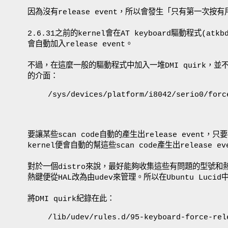
因為沒有release event，所以會發生「只有第一
2.6.31之前的kernel會在AT keyboard驅動程式(atk
會自動加入release event。
不過，在這麼一般的驅動程式中加入一堆DMI quirk，並不是
的介面：
/sys/devices/platform/i8042/serio0/forc
要讓某些scan code自動的產生出release event，只要
kernel便會自動的幫這些scan code產生出release ev
對於一個distro來說，最好能夠收集這些有問題的型號和熱鍵的
熱鍵便從HAL改為由udev來管理。所以在Ubuntu Luci
將DMI quirk紀錄在此：
/lib/udev/rules.d/95-keyboard-force-rel