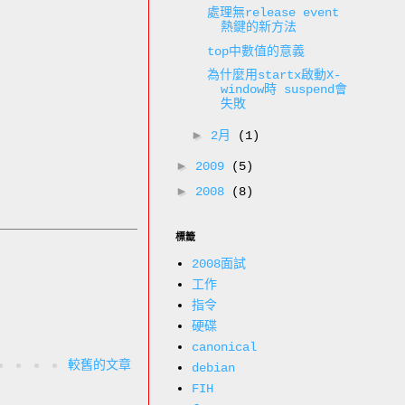
處理無release event
熱鍵的新方法
top中數值的意義
為什麼用startx啟動X-
window時 suspend會
失敗
►
2月
(1)
►
2009
(5)
►
2008
(8)
標籤
2008面試
工作
指令
硬碟
canonical
較舊的文章
debian
FIH